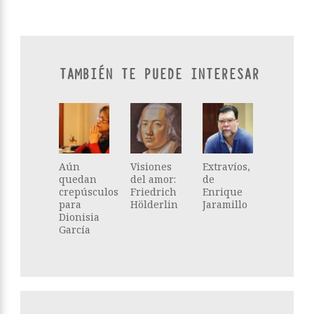
TAMBIÉN TE PUEDE INTERESAR
Aún
Visiones
Extravíos,
quedan
del amor:
de
crepúsculos
Friedrich
Enrique
para
Hölderlin
Jaramillo
Dionisia
García