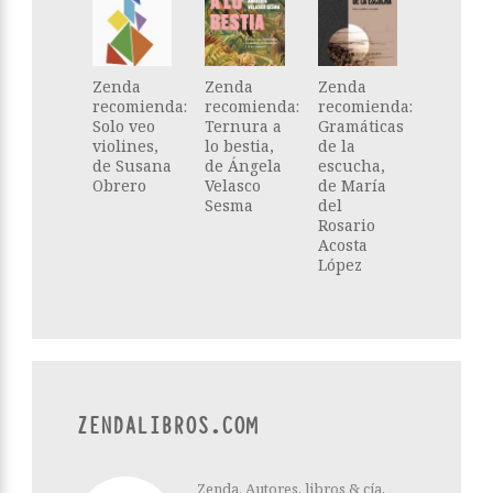
Zenda
Zenda
Zenda
recomienda:
recomienda:
recomienda:
Solo veo
Ternura a
Gramáticas
violines,
lo bestia,
de la
de Susana
de Ángela
escucha,
Obrero
Velasco
de María
Sesma
del
Rosario
Acosta
López
ZENDALIBROS.COM
Zenda. Autores, libros & cía.