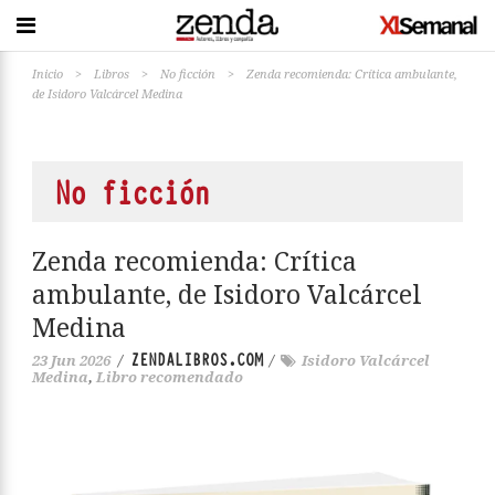
Inicio
>
Libros
>
No ficción
>
Zenda recomienda: Crítica ambulante,
de Isidoro Valcárcel Medina
No ficción
Zenda recomienda: Crítica
ambulante, de Isidoro Valcárcel
Medina
ZENDALIBROS.COM
23 Jun 2026
/
/
Isidoro Valcárcel
Medina
,
Libro recomendado