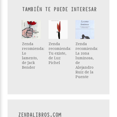
TAMBIÉN TE PUEDE INTERESAR
Zenda
Zenda
Zenda
recomienda:
recomienda:
recomienda:
Lo
Tu existe,
La zona
lamento,
de Luz
luminosa,
de Jack
Pichel
de
Bender
Alejandro
Ruiz de la
Puente
ZENDALIBROS.COM