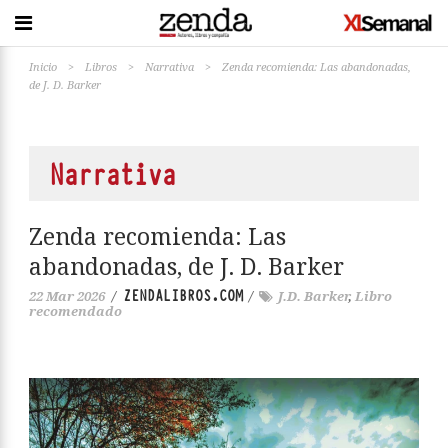
Inicio
>
Libros
>
Narrativa
>
Zenda recomienda: Las abandonadas,
de J. D. Barker
Narrativa
Zenda recomienda: Las
abandonadas, de J. D. Barker
ZENDALIBROS.COM
22 Mar 2026
/
/
J.D. Barker
,
Libro
recomendado