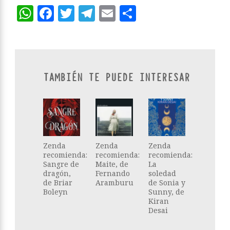
WhatsApp
Facebook
Twitter
Telegram
Email
Compartir
TAMBIÉN TE PUEDE INTERESAR
Zenda
Zenda
Zenda
recomienda:
recomienda:
recomienda:
Sangre de
Maite, de
La
dragón,
Fernando
soledad
de Briar
Aramburu
de Sonia y
Boleyn
Sunny, de
Kiran
Desai