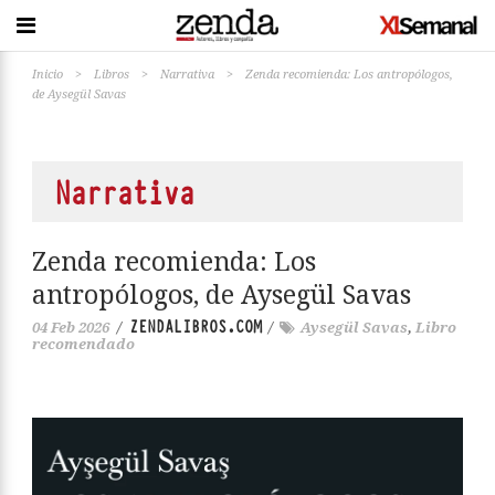
Inicio
>
Libros
>
Narrativa
>
Zenda recomienda: Los antropólogos,
de Aysegül Savas
Narrativa
Zenda recomienda: Los
antropólogos, de Aysegül Savas
ZENDALIBROS.COM
04 Feb 2026
/
/
Aysegül Savas
,
Libro
recomendado