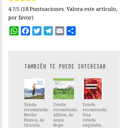
4.7/5
(18 Puntuaciones. Valora este artículo,
por favor)
WhatsApp
Facebook
Twitter
Telegram
Email
Compartir
TAMBIÉN TE PUEDE INTERESAR
Zenda
Zenda
Zenda
recomienda:
recomienda:
recomienda:
Noche
Albión, de
Una
blanca, de
Anna
velada
Urszula
Hope
exquisita,