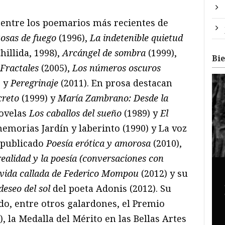
 entre los poemarios más recientes de
osas de fuego
(1996),
La indetenible quietud
illida, 1998),
Arcángel de sombra
(1999),
Bi
Fractales
(2005),
Los números oscuros
) y
Peregrinaje
(2011). En prosa destacan
creto
(1999) y
María Zambrano: Desde la
novelas
Los caballos del sueño
(1989) y
El
memorias Jardín y laberinto (1990) y La voz
a publicado
Poesía erótica y amorosa
(2010),
realidad y la poesía (conversaciones con
vida callada de Federico Mompou
(2012) y su
eseo del sol
del poeta Adonis (2012). Su
do, entre otros galardones, el Premio
, la Medalla del Mérito en las Bellas Artes