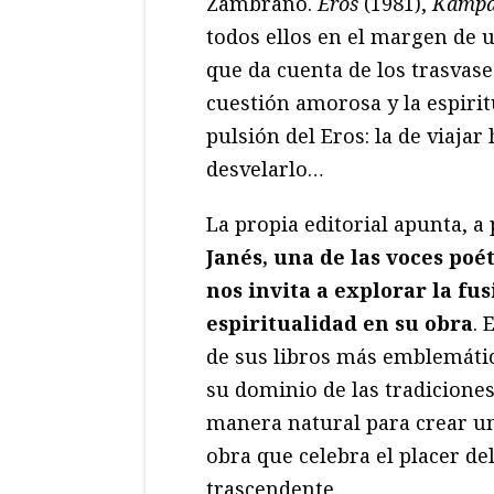
Zambrano.
Eros
(1981),
Kamp
todos ellos en el margen de 
que da cuenta de los trasvases
cuestión amorosa y la espiri
pulsión del Eros: la de viajar 
desvelarlo…
La propia editorial apunta, a p
Janés, una de las voces poé
nos invita a explorar la fus
espiritualidad en su obra
. 
de sus libros más emblemáti
su dominio de las tradiciones
manera natural para crear un
obra que celebra el placer de
trascendente.