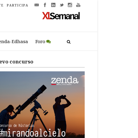
TE
PARTICIPA
enda-Edhasa
Foro
evo concurso