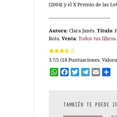
(2004) y el X Premio de las Le
—————————————
Autora:
Clara Janés.
Título
:
P
Roto.
Venta
:
Todos tus libros
.
3.7/5
(18 Puntuaciones. Valora 
WhatsApp
Facebook
Twitter
Teleg
Ema
C
TAMBIÉN TE PUEDE I