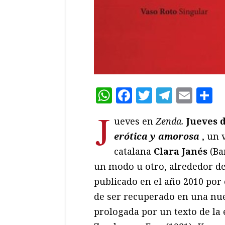
WhatsApp
Facebook
Twitter
Teleg
Ema
C
J
ueves en
Zenda.
Jueves 
erótica y amorosa
, un 
catalana
Clara Janés
(Ba
un modo u otro, alrededor de
publicado en el año 2010 por e
de ser recuperado en una nue
prologada por un texto de la 