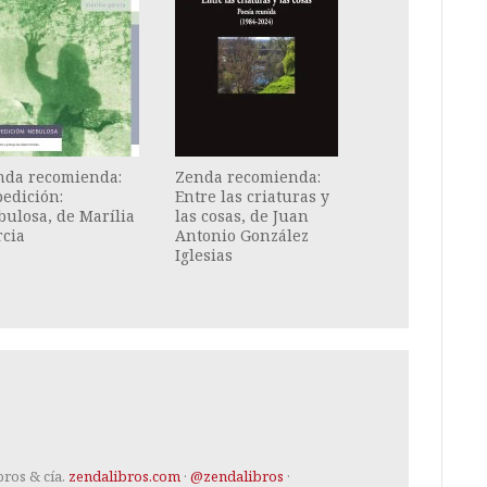
nda recomienda:
Zenda recomienda:
edición:
Entre las criaturas y
ulosa, de Marília
las cosas, de Juan
rcia
Antonio González
Iglesias
bros & cía.
zendalibros.com
·
@zendalibros
·