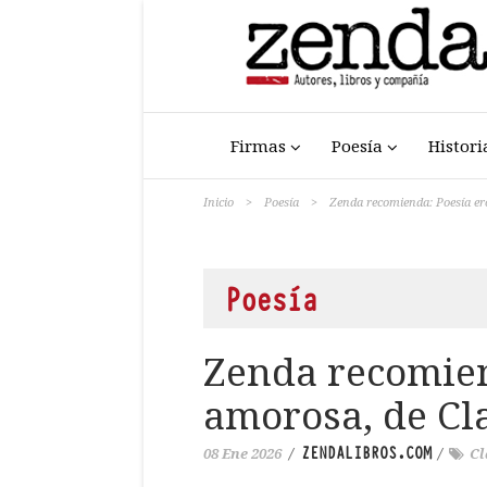
Firmas
Poesía
Histori
Inicio
>
Poesía
>
Zenda recomienda: Poesía eró
Poesía
Zenda recomien
amorosa, de Cl
ZENDALIBROS.COM
08 Ene 2026
/
/
Cl