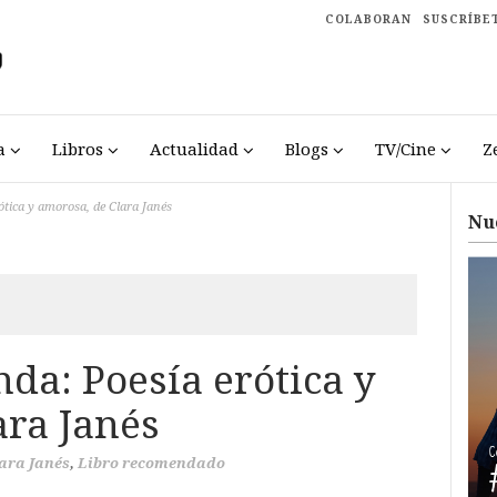
COLABORAN
SUSCRÍBE
a
Libros
Actualidad
Blogs
TV/Cine
Z
tica y amorosa, de Clara Janés
Nu
da: Poesía erótica y
ara Janés
ara Janés
,
Libro recomendado