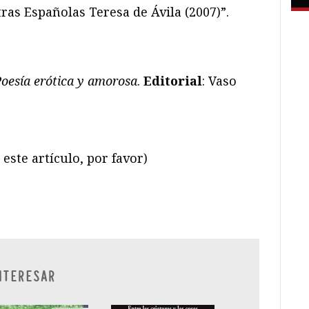
tras Españolas Teresa de Ávila (2007)”.
oesía erótica y amorosa
.
Editorial
: Vaso
este artículo, por favor)
ram
il
ompartir
NTERESAR