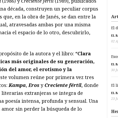
a
(1986) y
Creciente fértil
(1989), publicados
una década, construyen un peculiar corpus
 que, en la obra de Janés, se dan entre la
Art
tual, atravesadas ambas por una misma
El 
hacia el espacio de lo otro, descubrirlo,
EL 
02 A
ropósito de la autora y el libro: “
Clara
Eso
ticas más originales de su generación,
EL 
ión del amor, el erotismo y la
30 J
Este volumen reúne por primera vez tres
cos:
Kampa
,
Eros
y
Creciente fértil
, donde
El 
 literarias extranjeras se integra de
EL 
23 J
a poesía intensa, profunda y sensual. Una
l amor sin perder la búsqueda de lo
He