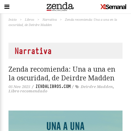
Inicio
>
Libros
>
Narrativa
>
Zenda recomienda: Una a una en la
oscuridad, de Deirdre Madden
Narrativa
Zenda recomienda: Una a una en
la oscuridad, de Deirdre Madden
ZENDALIBROS.COM
05 Nov 2025
/
/
Deirdre Madden
,
Libro recomendado