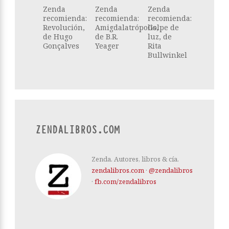
Zenda
Zenda
Zenda
recomienda:
recomienda:
recomienda:
Revolución,
Amigdalatrópolis,
Golpe de
de Hugo
de B.R.
luz, de
Gonçalves
Yeager
Rita
Bullwinkel
ZENDALIBROS.COM
Zenda. Autores, libros & cía.
zendalibros.com
·
@zendalibros
·
fb.com/zendalibros