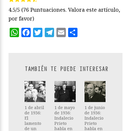
4.5/5
(76 Puntuaciones. Valora este artículo,
por favor)
WhatsApp
Facebook
Twitter
Telegram
Email
Compartir
TAMBIÉN TE PUEDE INTERESAR
1 de abril
1 de mayo
1 de junio
de 1936:
de 1936:
de 1936:
El
Indalecio
Indalecio
lamento
Prieto
Prieto
de un
habla en
habla en