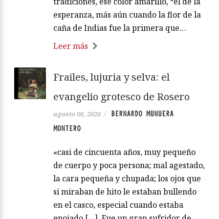
tradiciones, ese color amarillo, “el de la
esperanza, más aún cuando la flor de la
caña de Indias fue la primera que…
Leer más
Frailes, lujuria y selva: el
evangelio grotesco de Rosero
BERNARDO MUNUERA
agosto 06, 2026
/
MONTERO
«casi de cincuenta años, muy pequeño
de cuerpo y poca persona; mal agestado,
la cara pequeña y chupada; los ojos que
si miraban de hito le estaban bullendo
en el casco, especial cuando estaba
enojado […]. Fue un gran sufridor de