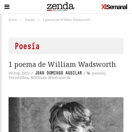
Inicio
>
Poesía
>
1 poema de William Wadsworth
Poesía
1 poema de William Wadsworth
JUAN DOMINGO AGUILAR
03 Sep 2025
/
/
poesía
,
Versátiles
,
William Wadsworth