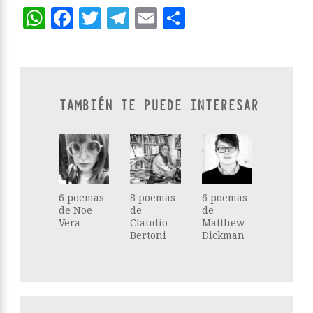
WhatsApp
Facebook
Twitter
Telegram
Email
Compartir
TAMBIÉN TE PUEDE INTERESAR
6 poemas
8 poemas
6 poemas
de Noe
de
de
Vera
Claudio
Matthew
Bertoni
Dickman