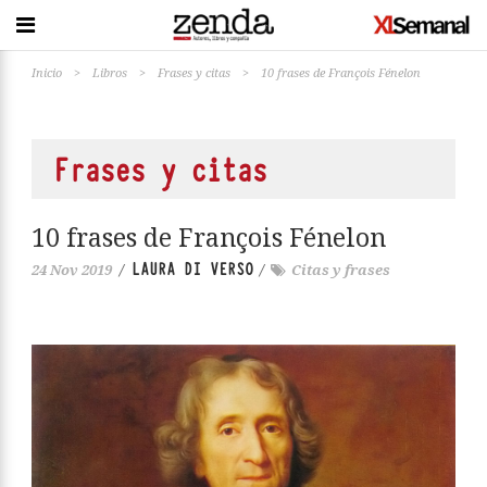
Inicio
>
Libros
>
Frases y citas
>
10 frases de François Fénelon
Frases y citas
10 frases de François Fénelon
LAURA DI VERSO
24 Nov 2019
/
/
Citas y frases