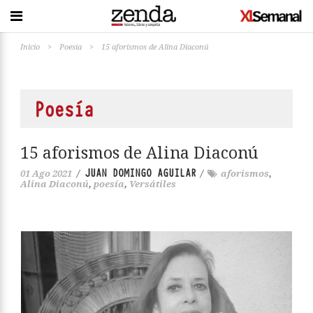
Inicio
>
Poesía
>
15 aforismos de Alina Diaconú
Poesía
15 aforismos de Alina Diaconú
JUAN DOMINGO AGUILAR
01 Ago 2021
/
/
aforismos
,
Alina Diaconú
,
poesía
,
Versátiles