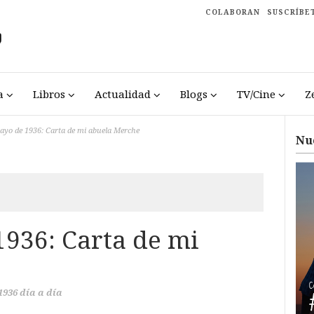
COLABORAN
SUSCRÍBE
a
Libros
Actualidad
Blogs
TV/Cine
Z
ayo de 1936: Carta de mi abuela Merche
Nu
1936: Carta de mi
1936 día a día