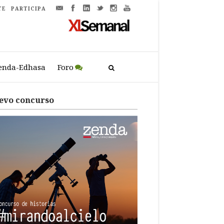
TE
PARTICIPA
enda-Edhasa
Foro
evo concurso