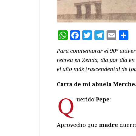
WhatsApp
Facebook
Twitter
Teleg
Ema
C
Para conmemorar el 90º anivers
recrea en Zenda, día por día en
el año más trascendental de tod
Carta de mi abuela Merche.
Q
uerido
Pepe
:
Aprovecho que
madre
duerme