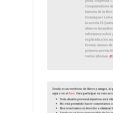
pella; Sospecha; 
Conquistadores de
historia de la Mov
Domínguez Leiva l
la novela El Quat
alma en incandesc
(aforismos sobre p
explicada a los as
Premio Ateneo de S
primera novela Hi
varios idiomas.
@
Zenda es un territorio de libros y amigos, a
aquí o en el
foro
. Para participar en esta se
Toda alusión personal injuriosa será el
No está permitido hacer comentarios con
Nos reservamos el derecho a eliminar 
Zenda no se hace responsable de las o