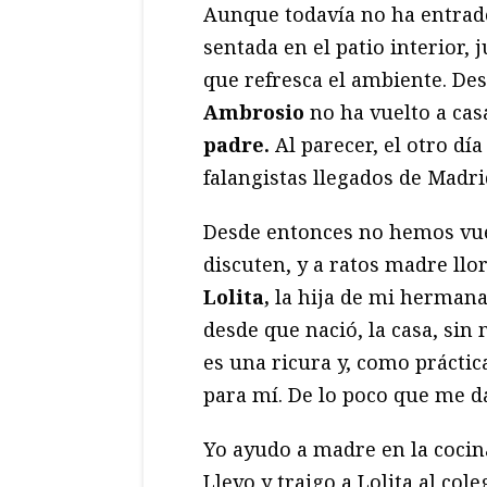
Aunque todavía no ha entrado 
sentada en el patio interior, 
que refresca el ambiente. De
Ambrosio
no ha vuelto a cas
padre.
Al parecer, el otro dí
falangistas llegados de Madrid
Desde entonces no hemos vuel
discuten, y a ratos madre llo
Lolita,
la hija de mi herman
desde que nació, la casa, sin
es una ricura y, como práctic
para mí. De lo poco que me da
Yo ayudo a madre en la cocina
Llevo y traigo a Lolita al cole