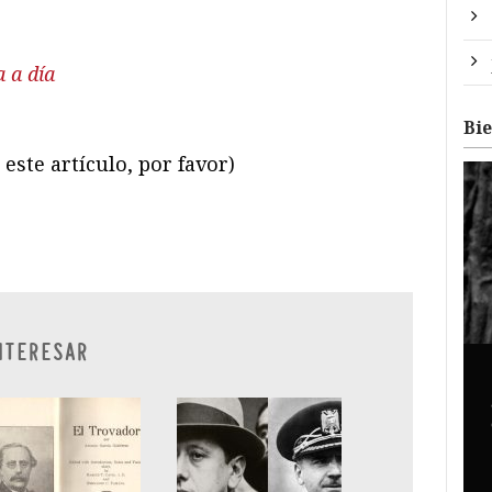
a a día
Bi
este artículo, por favor)
ram
il
ompartir
NTERESAR