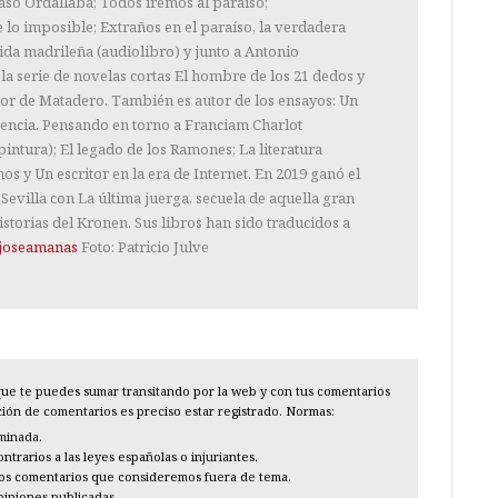
Caso Ordallaba; Todos iremos al paraíso;
 lo imposible; Extraños en el paraíso, la verdadera
ida madrileña (audiolibro) y junto a Antonio
a serie de novelas cortas El hombre de los 21 dedos y
uor de Matadero. También es autor de los ensayos: Un
encia. Pensando en torno a Franciam Charlot
intura); El legado de los Ramones; La literatura
nos y Un escritor en la era de Internet. En 2019 ganó el
evilla con La última juerga, secuela de aquella gran
storias del Kronen. Sus libros han sido traducidos a
joseamanas
Foto: Patricio Julve
l que te puedes sumar transitando por la web y con tus comentarios
cción de comentarios es preciso estar registrado. Normas:
iminada.
trarios a las leyes españolas o injuriantes.
los comentarios que consideremos fuera de tema.
piniones publicadas.