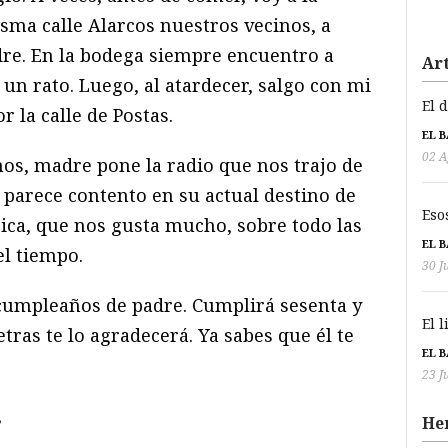
sma calle Alarcos nuestros vecinos, a
re. En la bodega siempre encuentro a
Art
un rato. Luego, al atardecer, salgo con mi
El 
 la calle de Postas.
EL 
02 A
os, madre pone la radio que nos trajo de
parece contento en su actual destino de
Eso
ca, que nos gusta mucho, sobre todo las
EL 
el tiempo.
30 J
l cumpleaños de padre. Cumplirá sesenta y
El 
etras te lo agradecerá. Ya sabes que él te
EL 
23 J
,
He