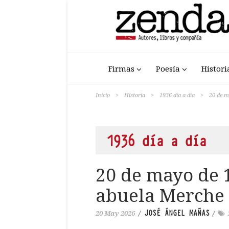
Firmas
Poesía
Histori
Inicio
>
Historia
>
1936 día a día
>
20 de m
1936 día a día
20 de mayo de 
abuela Merche
JOSÉ ÁNGEL MAÑAS
20 May 2026
/
/