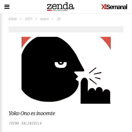
Inicio
>
2017
>
enero
>
20
Yoko Ono es inocente
TXEMA VALENZUELA