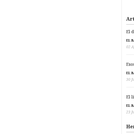
Art
El 
EL 
02 A
Eso
EL 
30 J
El 
EL 
23 J
He