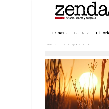
Firmas
Poesía
Histori
Inicio
>
2018
>
agosto
>
05