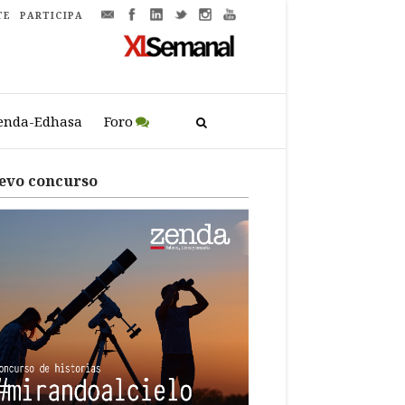
TE
PARTICIPA
enda-Edhasa
Foro
evo concurso