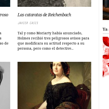
rroso
Las cataratas de Reichenbach
JAVIER CASIS
Ya 
a
Tal y como Moriarty había anunciado,
s
Holmes recibió tres peligrosos avisos para
so de
que modificara su actitud respecto a su
persona, pero como el detective...