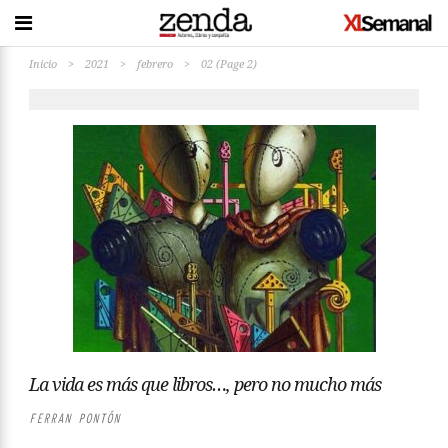
Inicio
>
2021
>
febrero
>
02
(Page 2)
La vida es más que libros…, pero no mucho más
FERRAN PONTÓN