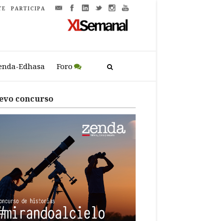
TE
PARTICIPA
enda-Edhasa
Foro
evo concurso