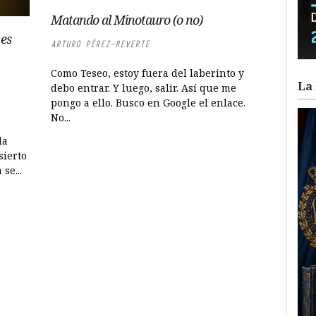
Matando al Minotauro (o no)
 es
ARTURO PÉREZ-REVERTE
Como Teseo, estoy fuera del laberinto y
La 
debo entrar. Y luego, salir. Así que me
pongo a ello. Busco en Google el enlace.
No...
da
sierto
se...