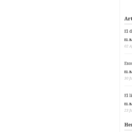
Art
El 
EL 
02 A
Eso
EL 
30 J
El 
EL 
23 J
He