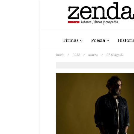
Firmas
Poesía
Histori
Inicio
>
2022
>
marzo
>
07
(Page 2)