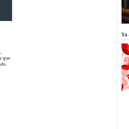
Ya 
,
os que
ndo