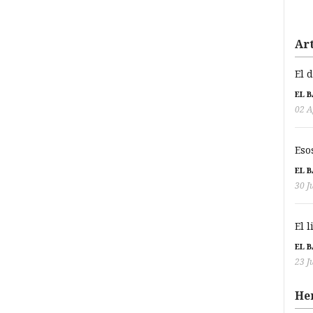
Art
El 
EL 
02 A
Eso
EL 
30 J
El 
EL 
23 J
He