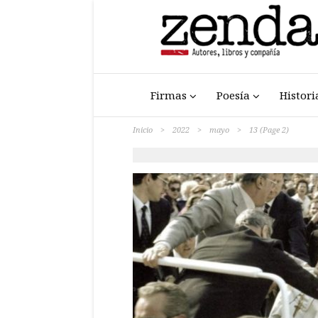
Firmas
Poesía
Histori
Inicio
>
2022
>
mayo
>
13
(Page 2)