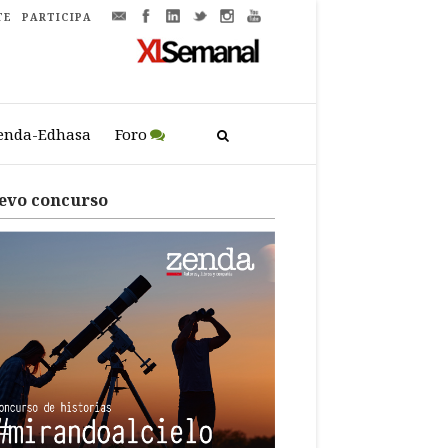
TE
PARTICIPA
enda-Edhasa
Foro
evo concurso