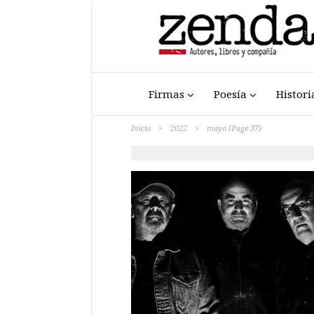
Firmas
Poesía
Histori
Inicio
>
2022
>
mayo
(Page 37)