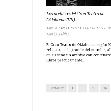
Los archivos del Gran Teatro de
Oklahoma (VII)
ADOLFO GARCÍA ORTEGA ERNESTO PÉREZ ZU
ANDRÉS IBÁÑEZ
El Gran Teatro de Oklahoma, según K
“el teatro más grande del mundo”, a
en su seno un archivo con centenare
libros prácticamente...
‹ Anterior
1
…
35
36