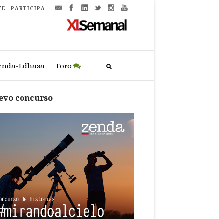
TE
PARTICIPA
enda-Edhasa
Foro
evo concurso