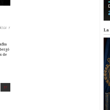
ÑIGA Y
La 
afka
lbergó
s de
37