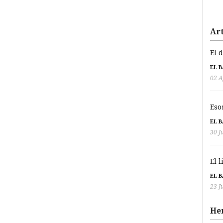
Art
El 
EL 
02 A
Eso
EL 
30 J
El 
EL 
23 J
He