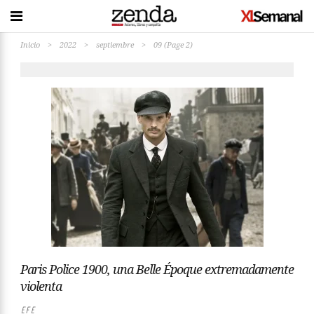
Inicio
>
2022
>
septiembre
>
09
(Page 2)
Paris Police 1900, una Belle Époque extremadamente
violenta
EFE