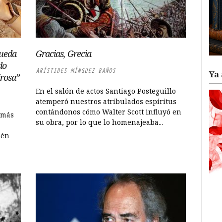
pueda
Gracias, Grecia
do
ARÍSTIDES MÍNGUEZ BAÑOS
Ya 
irosa”
En el salón de actos Santiago Posteguillo
atemperó nuestros atribulados espíritus
contándonos cómo Walter Scott influyó en
 más
su obra, por lo que lo homenajeaba...
ién