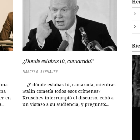
He
Bi
¿Donde estabas tú, camarada?
MARCELO BIRMAJER
 una
—¿Y dónde estabas tú, camarada, mientras
una
Stalin cometía todos esos crímenes?
er en
Kruschev interrumpió el discurso, echó a
..
un vistazo a su audiencia, y preguntó:...