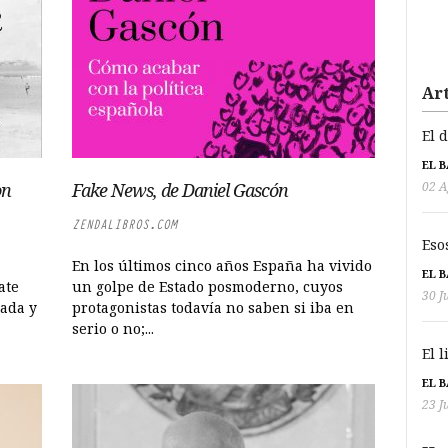
Art
El 
EL 
02 A
on
Fake News, de Daniel Gascón
ZENDALIBROS.COM
Eso
En los últimos cinco años España ha vivido
EL 
ate
un golpe de Estado posmoderno, cuyos
30 J
ada y
protagonistas todavía no saben si iba en
serio o no;...
El 
EL 
23 J