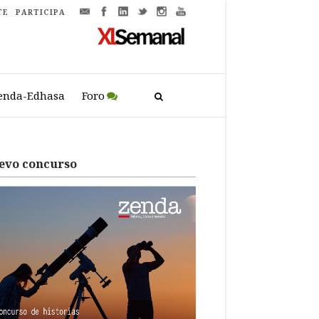
TE
PARTICIPA
enda-Edhasa
Foro
evo concurso