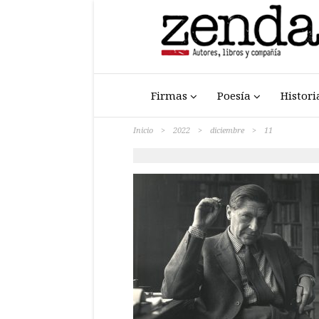
Firmas
Poesía
Histori
Inicio
>
2022
>
diciembre
>
11