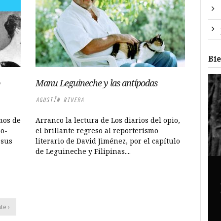
Bi
Manu Leguineche y las antípodas
AGUSTÍN RIVERA
mos de
Arranco la lectura de Los diarios del opio,
no-
el brillante regreso al reporterismo
 sus
literario de David Jiménez, por el capítulo
de Leguineche y Filipinas....
te ›