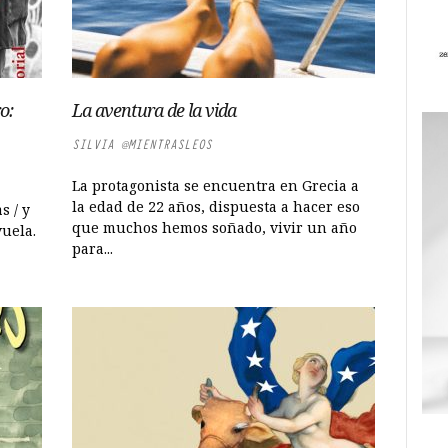
o:
La aventura de la vida
SILVIA @MIENTRASLEOS
La protagonista se encuentra en Grecia a
la edad de 22 años, dispuesta a hacer eso
s / y
que muchos hemos soñado, vivir un año
vuela.
para...