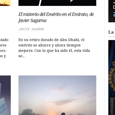
El misterio del Emérito en el Emirato, de
Javier Sagarna
JAVIER SAGARNA
La 
ntado
En su retiro dorado de Abu Dhabi, el
ores
emérito se aburre y añora tiempos
mez-
mejores. Con lo que ha sido él, esta vida
os y
se...