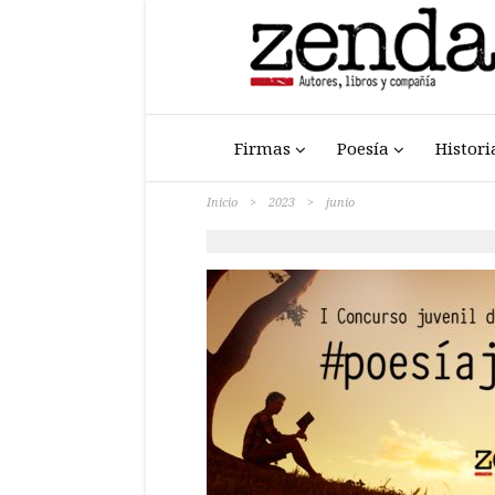
Firmas
Poesía
Histori
Inicio
>
2023
>
junio