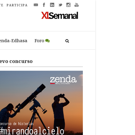
TE
PARTICIPA
enda-Edhasa
Foro
evo concurso