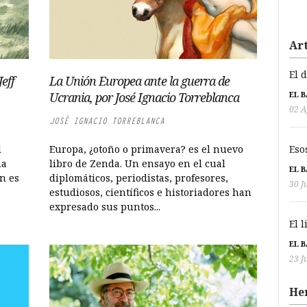
Art
El 
eff
La Unión Europea ante la guerra de
EL 
Ucrania, por José Ignacio Torreblanca
02 A
JOSÉ IGNACIO TORREBLANCA
Eso
l
Europa, ¿otoño o primavera? es el nuevo
na
libro de Zenda. Un ensayo en el cual
EL 
n es
diplomáticos, periodistas, profesores,
30 J
estudiosos, científicos e historiadores han
expresado sus puntos...
El 
EL 
23 J
He