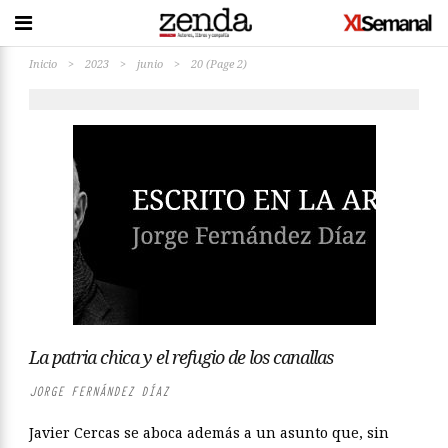
Inicio
>
2023
>
junio
>
20
(Page 2)
La patria chica y el refugio de los canallas
JORGE FERNÁNDEZ DÍAZ
Javier Cercas se aboca además a un asunto que, sin