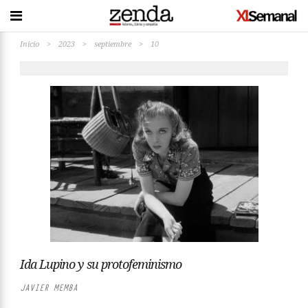
Inicio
>
2023
>
septiembre
>
10
Ida Lupino y su protofeminismo
JAVIER MEMBA