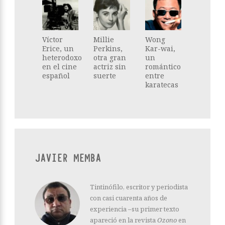
Víctor
Millie
Wong
Erice, un
Perkins,
Kar-wai,
heterodoxo
otra gran
un
en el cine
actriz sin
romántico
español
suerte
entre
karatecas
JAVIER MEMBA
Tintinófilo, escritor y periodista
con casi cuarenta años de
experiencia –su primer texto
apareció en la revista
Ozono
en