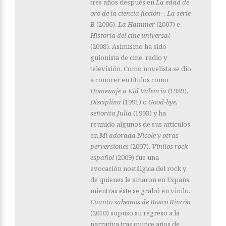
tres años después en
La edad de
oro de la ciencia ficción–
,
La serie
B
(2006),
La Hammer
(2007) e
Historia del cine universal
(2008). Asimismo ha sido
guionista de cine, radio y
televisión. Como novelista se dio
a conocer en títulos como
Homenaje a Kid Valencia
(1989),
Disciplina
(1991) o
Good-bye,
señorita Julia
(1993) y ha
reunido algunos de sus artículos
en
Mi adorada Nicole y otras
perversiones
(2007).
Vinilos rock
español
(2009) fue una
evocación nostálgica del rock y
de quienes le amaron en España
mientras éste se grabó en vinilo.
Cuanto sabemos de Bosco Rincón
(2010) supuso su regreso a la
narrativa tras quince años de