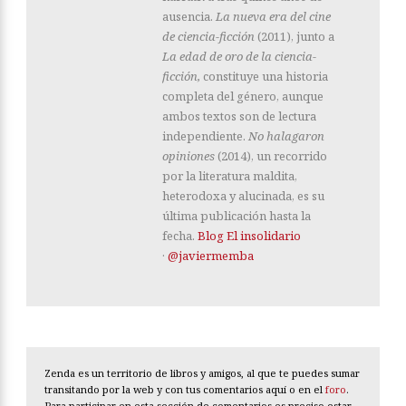
ausencia.
La nueva era del cine
de ciencia-ficción
(2011), junto a
La edad de oro de la ciencia-
ficción,
constituye una historia
completa del género, aunque
ambos textos son de lectura
independiente.
No halagaron
opiniones
(2014), un recorrido
por la literatura maldita,
heterodoxa y alucinada, es su
última publicación hasta la
fecha.
Blog El insolidario
·
@javiermemba
Zenda es un territorio de libros y amigos, al que te puedes sumar
transitando por la web y con tus comentarios aquí o en el
foro
.
Para participar en esta sección de comentarios es preciso estar