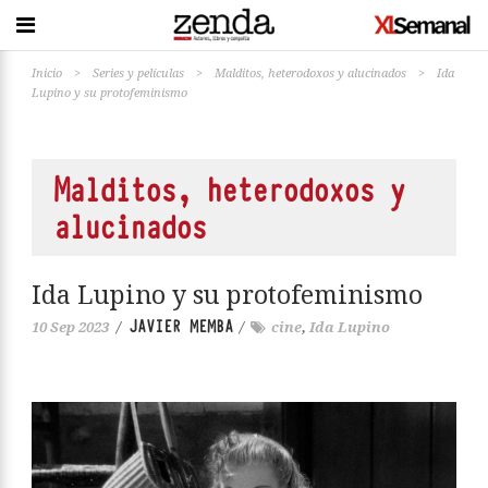
Inicio
>
Series y películas
>
Malditos, heterodoxos y alucinados
>
Ida
Lupino y su protofeminismo
Malditos, heterodoxos y
alucinados
Ida Lupino y su protofeminismo
JAVIER MEMBA
10 Sep 2023
/
/
cine
,
Ida Lupino