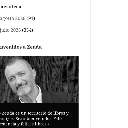
meroteca
agosto 2026
(91)
julio 2026
(354)
envenidos a Zenda
«Zenda es un territorio de libros y
amigos. Sean bienvenidos. Feliz
estancia y felices libros.»