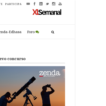
TE
PARTICIPA
enda-Edhasa
Foro
evo concurso