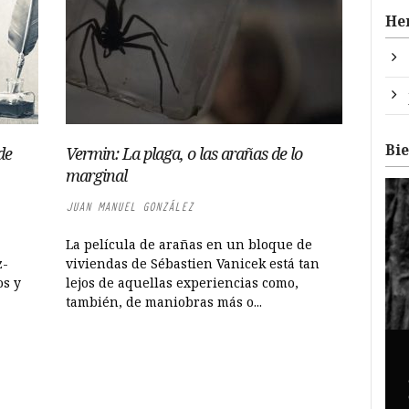
He
Bi
de
Vermin: La plaga, o las arañas de lo
marginal
JUAN MANUEL GONZÁLEZ
La película de arañas en un bloque de
z-
viviendas de Sébastien Vanicek está tan
os y
lejos de aquellas experiencias como,
también, de maniobras más o...