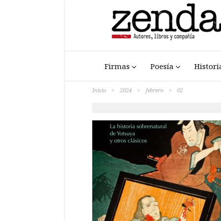
Firmas
Poesía
Histori
Inicio
>
2024
>
febrero
>
02