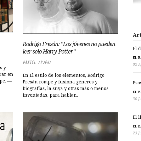
Art
Rodrigo Fresán: “Los jóvenes no pueden
El 
leer solo Harry Potter”
EL 
DANIEL ARJONA
02 A
s y
rar en
En El estilo de los elementos, Rodrigo
ope. —
Fresán rompe y fusiona géneros y
Eso
biografías, la suya y otras más o menos
EL 
inventadas, para hablar...
30 J
El 
EL 
23 J