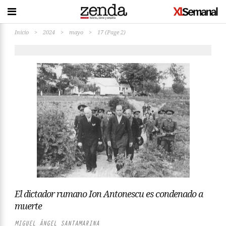
Inicio
>
2024
>
mayo
>
17
(Page 2)
El dictador rumano Ion Antonescu es condenado a
muerte
MIGUEL ÁNGEL SANTAMARINA