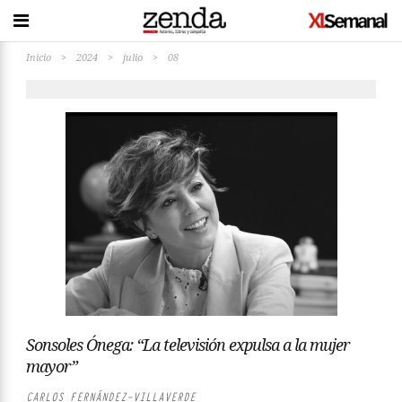
Inicio
>
2024
>
julio
>
08
Sonsoles Ónega: “La televisión expulsa a la mujer
mayor”
CARLOS FERNÁNDEZ-VILLAVERDE