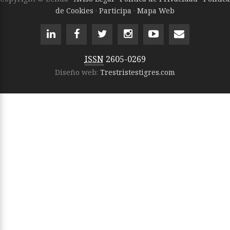
de Cookies
·
Participa
·
Mapa Web
ISSN
2605-0269
Diseño web:
Trestristestigres.com