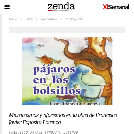
Inicio
>
2024
>
noviembre
>
17
(Page 2)
Microcosmos y aforismos en la obra de Francisco
Javier Expósito Lorenzo
FRANCISCO JAVIER EXPÓSITO LORENZO