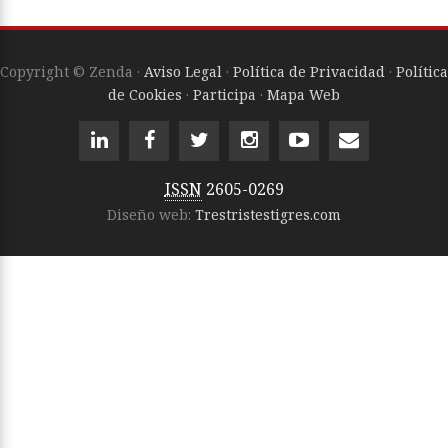
Copyright © Zenda ·
Aviso Legal
·
Política de Privacidad
·
Política
de Cookies
·
Participa
·
Mapa Web
ISSN
2605-0269
Diseño web:
Trestristestigres.com