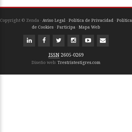
Copyright © Zenda ·
Aviso Legal
·
Política de Privacidad
·
Política
de Cookies
·
Participa
·
Mapa Web
ISSN
2605-0269
Diseño web:
Trestristestigres.com