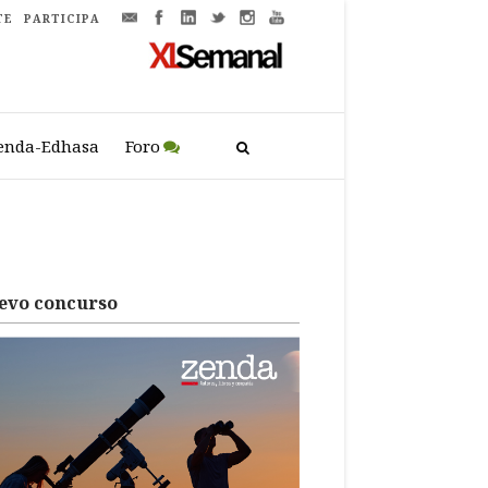
TE
PARTICIPA
enda-Edhasa
Foro
evo concurso