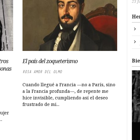
23 J
He
Bi
tros
El país del zoqueterismo
sonas
ROSA AMOR DEL OLMO
Cuando llegué a Francia —no a París, sino
a la Francia profunda—, de repente me
hice invisible, cumpliendo así el deseo
frustrado de mi...
mujer
..