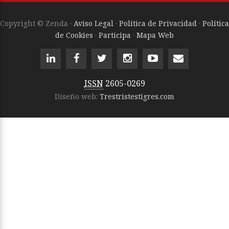
Copyright © Zenda ·
Aviso Legal
·
Política de Privacidad
·
Política
de Cookies
·
Participa
·
Mapa Web
ISSN
2605-0269
Diseño web:
Trestristestigres.com