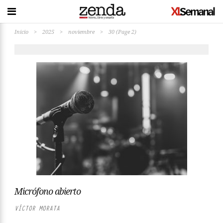
Inicio
>
2025
>
noviembre
>
30
(Page 2)
Micrófono abierto
VÍCTOR MORATA