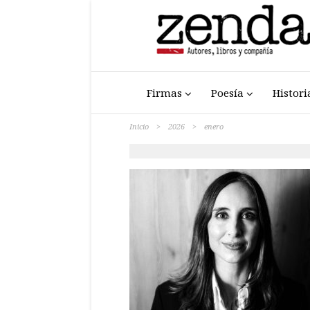
Firmas
Poesía
Histori
Inicio
>
2026
>
enero