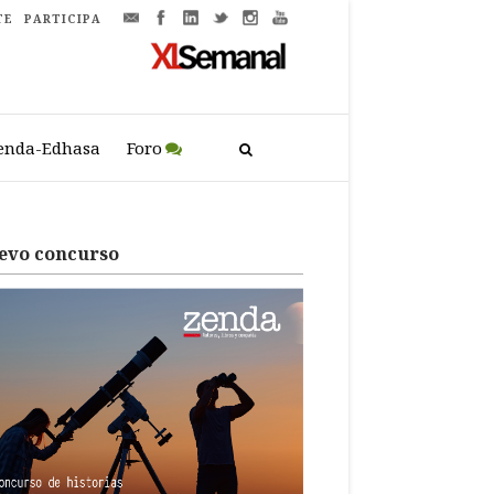
TE
PARTICIPA
enda-Edhasa
Foro
evo concurso