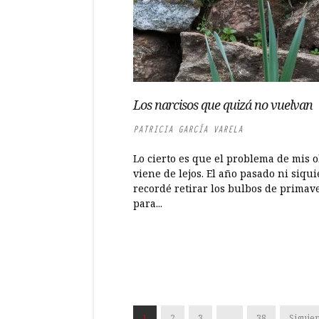
Los narcisos que quizá no vuelvan
PATRICIA GARCÍA VARELA
Lo cierto es que el problema de mis o
viene de lejos. El año pasado ni siqui
recordé retirar los bulbos de primav
para...
1
2
3
…
38
Siguien