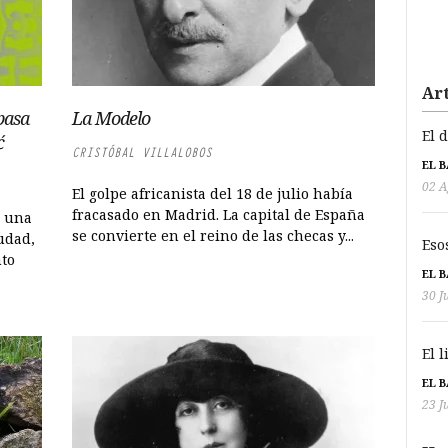
Art
pasa
La Modelo
El 
ć
CRISTÓBAL VILLALOBOS
EL 
02 A
El golpe africanista del 18 de julio había
fracasado en Madrid. La capital de España
n una
se convierte en el reino de las checas y...
udad,
Eso
nto
EL 
30 J
El 
EL 
23 J