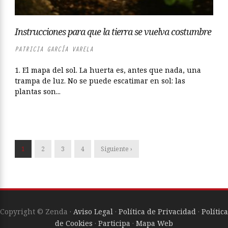
Instrucciones para que la tierra se vuelva costumbre
PATRICIA GARCÍA VARELA
1. El mapa del sol. La huerta es, antes que nada, una
trampa de luz. No se puede escatimar en sol: las
plantas son...
1
2
3
4
Siguiente ›
Copyright © Zenda ·
Aviso Legal
·
Política de Privacidad
·
Política
de Cookies
·
Participa
·
Mapa Web