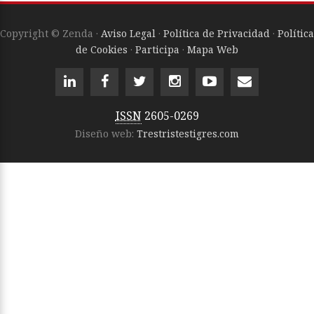
Copyright © Zenda ·
Aviso Legal
·
Política de Privacidad
·
Política
de Cookies
·
Participa
·
Mapa Web
ISSN
2605-0269
Diseño web:
Trestristestigres.com