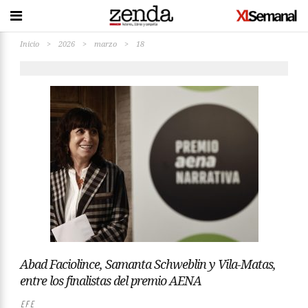
Inicio
>
2026
>
marzo
>
18
Abad Faciolince, Samanta Schweblin y Vila-Matas,
entre los finalistas del premio AENA
EFE