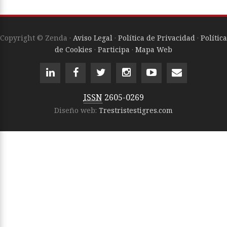
Copyright © Zenda ·
Aviso Legal
·
Política de Privacidad
·
Política
de Cookies
·
Participa
·
Mapa Web
ISSN
2605-0269
Diseño web:
Trestristestigres.com