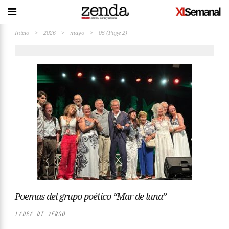
Inicio
>
2026
>
mayo
>
05
(Page 2)
Poemas del grupo poético “Mar de luna”
LAURA DI VERSO