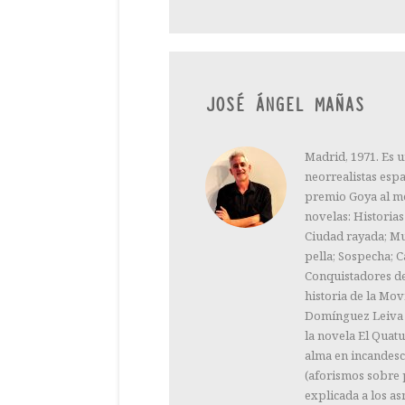
JOSÉ ÁNGEL MAÑAS
Madrid, 1971. Es u
neorrealistas esp
premio Goya al me
novelas: Historias
Ciudad rayada; Mu
pella; Sospecha; 
Conquistadores de
historia de la Mov
Domínguez Leiva l
la novela El Quat
alma en incandesc
(aforismos sobre p
explicada a los as