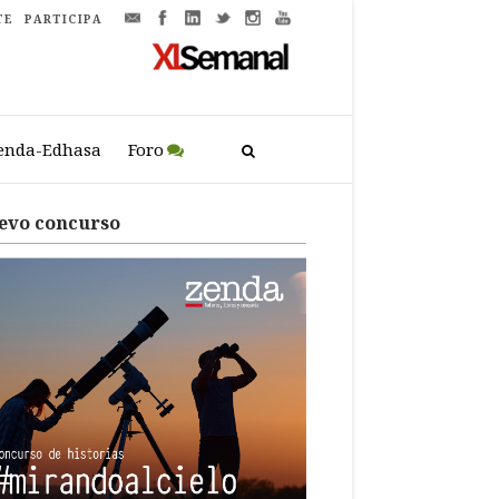
TE
PARTICIPA
enda-Edhasa
Foro
evo concurso