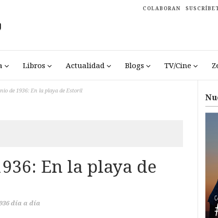
COLABORAN
SUSCRÍBE
a
Libros
Actualidad
Blogs
TV/Cine
Z
nio de 1936: En la playa de Estoril
Nu
1936: En la playa de
936 día a día