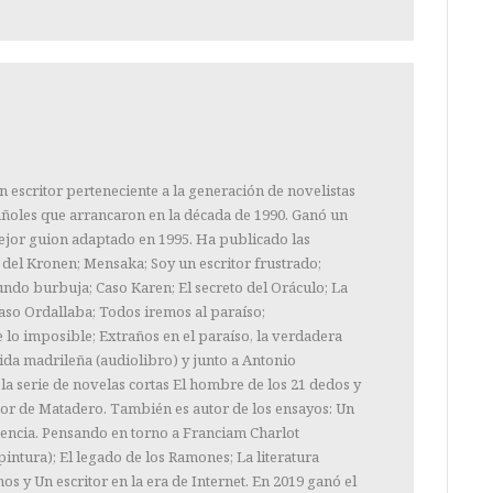
n escritor perteneciente a la generación de novelistas
añoles que arrancaron en la década de 1990. Ganó un
jor guion adaptado en 1995. Ha publicado las
 del Kronen; Mensaka; Soy un escritor frustrado;
ndo burbuja; Caso Karen; El secreto del Oráculo; La
Caso Ordallaba; Todos iremos al paraíso;
 lo imposible; Extraños en el paraíso, la verdadera
ida madrileña (audiolibro) y junto a Antonio
a serie de novelas cortas El hombre de los 21 dedos y
uor de Matadero. También es autor de los ensayos: Un
encia. Pensando en torno a Franciam Charlot
intura); El legado de los Ramones; La literatura
nos y Un escritor en la era de Internet. En 2019 ganó el