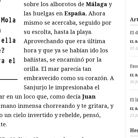
sobre los alborotos de
Málaga
y
las huelgas en
España.
Ahora
 Mola
Art
mismo se acercaba, seguido por
a
su escolta, hasta la playa.
El 
 ella
Aprovechando que era última
EL 
02 A
e?
hora y que ya se habían ido los
bañistas, se encaminó por la
ra el
Eso
orilla. El mar parecía tan
EL 
embravecido como su corazón. A
30 J
Sanjurjo le impresionaba el
sar en un loco que, como decía
Juan
El 
a mano inmensa chorreando y te gritara, y
EL 
o un cielo invertido y rebelde, pensó,
23 J
te.
He