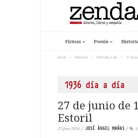
Firmas
Poesía
Histori
Inicio
>
Historia
>
1936 día a día
>
27 de ju
1936 día a día
27 de junio de 
Estoril
JOSÉ ÁNGEL MAÑAS
27 Jun 2026
/
/
1