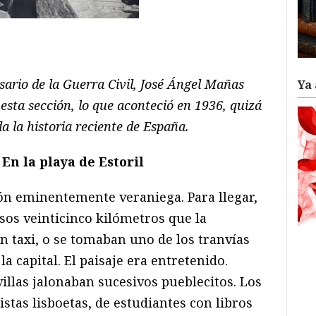
ram
il
ompartir
ario de la Guerra Civil, José Ángel Mañas
Ya 
 esta sección, lo que aconteció en 1936, quizá
a la historia reciente de España.
 En la playa de Estoril
ón eminentemente veraniega. Para llegar,
asos veinticinco kilómetros que la
n taxi, o se tomaban uno de los tranvías
a capital. El paisaje era entretenido.
illas jalonaban sucesivos pueblecitos. Los
istas lisboetas, de estudiantes con libros