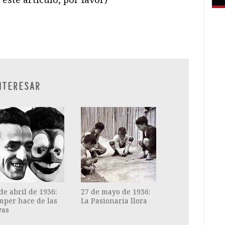
ram
il
ompartir
NTERESAR
de abril de 1936:
27 de mayo de 1936:
mper hace de las
La Pasionaria llora
yas