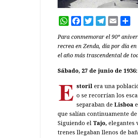
WhatsApp
Facebook
Twitter
Teleg
Ema
C
Para conmemorar el 90º anivers
recrea en Zenda, día por día en
el año más trascendental de tod
Sábado, 27 de junio de 1936:
E
storil
era una poblaci
o se recorrían los esc
separaban de
Lisboa
e
que salían continuamente de l
Siguiendo el
Tajo,
elegantes v
trenes llegaban llenos de bañ