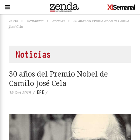
Inicio
>
Actualidad
>
Noticias
>
30 años del Premio Nobel de Camilo
José Cela
Noticias
30 años del Premio Nobel de
Camilo José Cela
EFE
19 Oct 2019
/
/