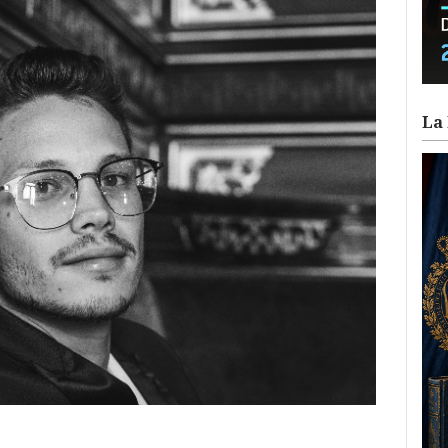
La 
ram
il
ompartir