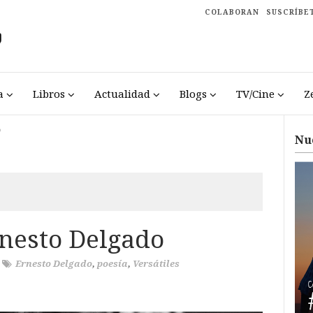
COLABORAN
SUSCRÍBE
a
Libros
Actualidad
Blogs
TV/Cine
Z
o
Nu
nesto Delgado
/
Ernesto Delgado
,
poesía
,
Versátiles