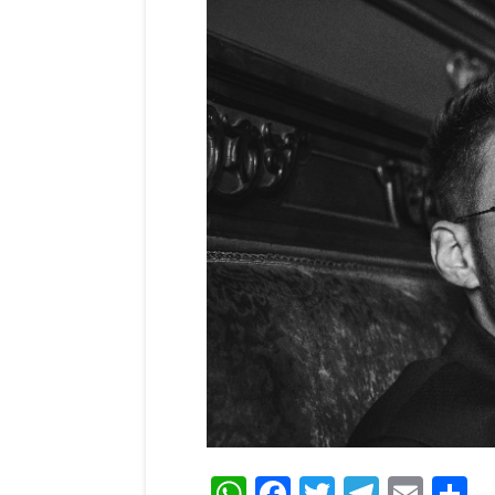
WhatsApp
Facebook
Twitter
Teleg
Ema
C