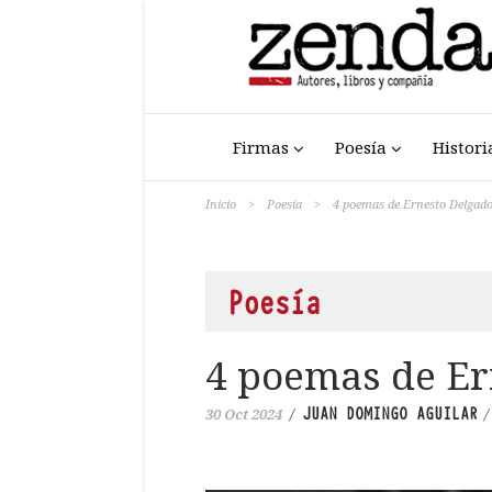
Firmas
Poesía
Histori
Inicio
>
Poesía
>
4 poemas de Ernesto Delgad
Poesía
4 poemas de Er
JUAN DOMINGO AGUILAR
30 Oct 2024
/