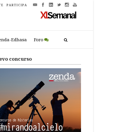
TE
PARTICIPA
enda-Edhasa
Foro
evo concurso