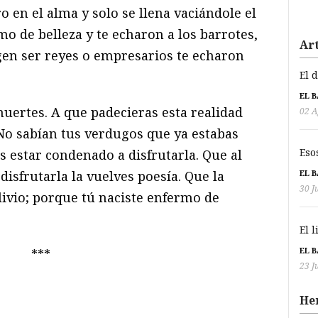
o en el alma y solo se llena vaciándole el
o de belleza y te echaron a los barrotes,
Art
gen ser reyes o empresarios te echaron
El 
EL 
muertes. A que padecieras esta realidad
02 A
 No sabían tus verdugos que ya estabas
Eso
 estar condenado a disfrutarla. Que al
EL 
 disfrutarla la vuelves poesía. Que la
30 J
alivio; porque tú naciste enfermo de
El 
EL 
***
23 J
He