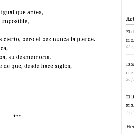
 igual que antes,
Art
 imposible,
El 
 cierto, pero el pez nunca la pierde.
EL 
02 A
ca,
pa, su desmemoria.
Eso
 de que, desde hace siglos,
EL 
30 J
El 
EL 
23 J
***
He