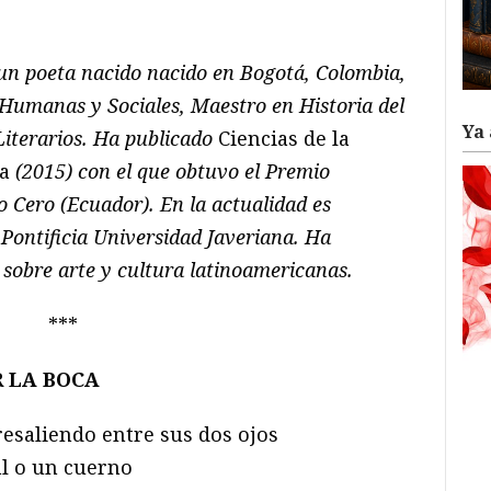
ram
il
ompartir
un poeta nacido nacido en Bogotá, Colombia,
 Humanas y Sociales, Maestro en Historia del
Ya 
Literarios. Ha publicado
Ciencias de la
sa
(2015) con el que obtuvo el Premio
o Cero (Ecuador). En la actualidad es
 Pontificia Universidad Javeriana. Ha
 sobre arte y cultura latinoamericanas.
***
R LA BOCA
resaliendo entre sus dos ojos
l o un cuerno