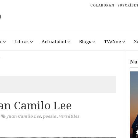
COLABORAN
SUSCRÍBE
a
Libros
Actualidad
Blogs
TV/Cine
Z
e
Nu
an Camilo Lee
/
Juan Camilo Lee
,
poesía
,
Versátiles