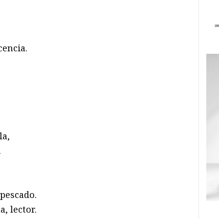
cencia.
la,
.
 pescado.
, lector.