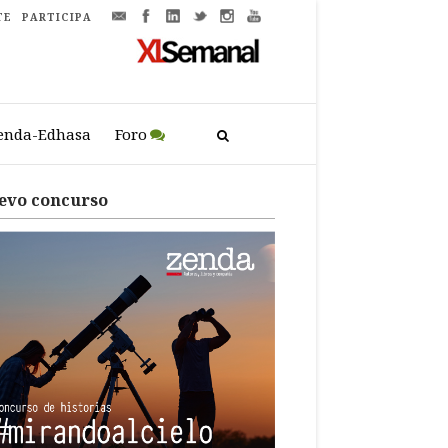
TE
PARTICIPA
enda-Edhasa
Foro
evo concurso