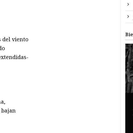
Bi
s del viento
do
extendidas-
a,
 bajan