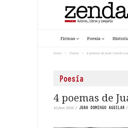
Firmas
Poesía
Histori
Inicio
>
Poesía
>
4 poemas de Juan Camilo Le
Poesía
4 poemas de Ju
JUAN DOMINGO AGUILAR
10 Jun 2020
/