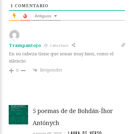
1
COMENTARIO
Antiguos
Trampantojo
2 años hace
En su cabeza tiene que sonar muy bien, como el
silencio
Responder
0
5 poemas de de Bohdán-Íhor
Antónych
LAURA DI VERSO
agosto 08, 2026
/