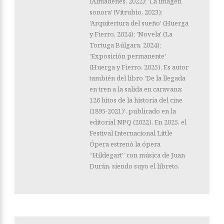
(Almadenes, 2022); 'La imagen
sonora' (Vitrubio, 2023);
'Arquitectura del sueño' (Huerga
y Fierro, 2024); 'Novela' (La
Tortuga Búlgara, 2024);
'Exposición permanente'
(Huerga y Fierro, 2025). Es autor
también del libro 'De la llegada
en tren a la salida en caravana:
126 hitos de la historia del cine
(1895-2021)', publicado en la
editorial NPQ (2022). En 2025, el
Festival Internacional Little
Ópera estrenó la ópera
“Hildegart” con música de Juan
Durán, siendo suyo el libreto.