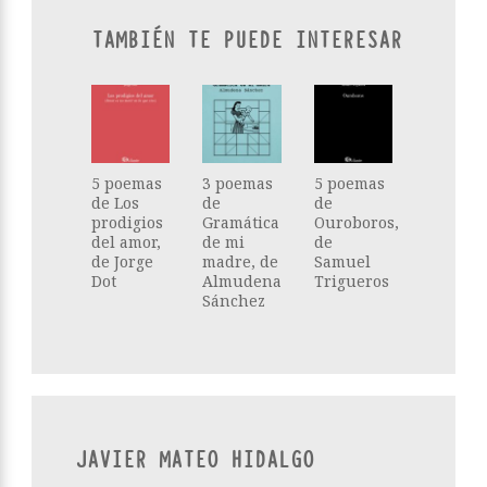
TAMBIÉN TE PUEDE INTERESAR
5 poemas
3 poemas
5 poemas
de Los
de
de
prodigios
Gramática
Ouroboros,
del amor,
de mi
de
de Jorge
madre, de
Samuel
Dot
Almudena
Trigueros
Sánchez
JAVIER MATEO HIDALGO