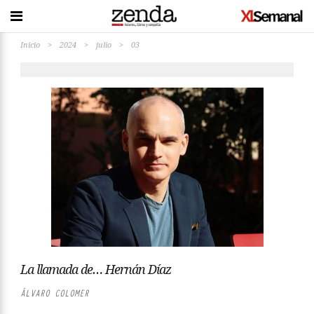
Inicio
>
2024
>
julio
>
03
La llamada de… Hernán Díaz
ÁLVARO COLOMER