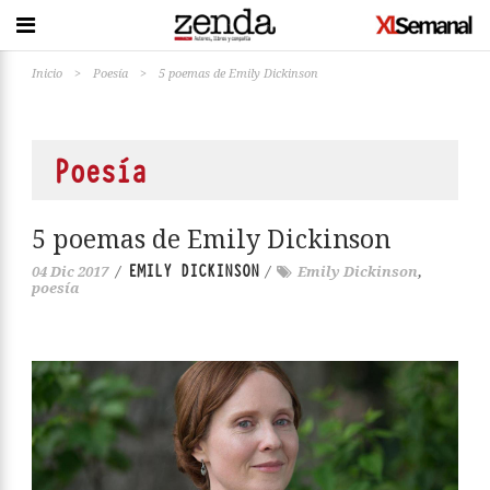
Inicio
>
Poesía
>
5 poemas de Emily Dickinson
Poesía
5 poemas de Emily Dickinson
EMILY DICKINSON
04 Dic 2017
/
/
Emily Dickinson
,
poesía