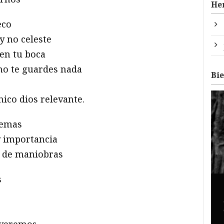
He
eco
y no celeste
en tu boca
 no te guardes nada
Bi
nico dios relevante.
oemas
y importancia
y de maniobras
s
 veremos