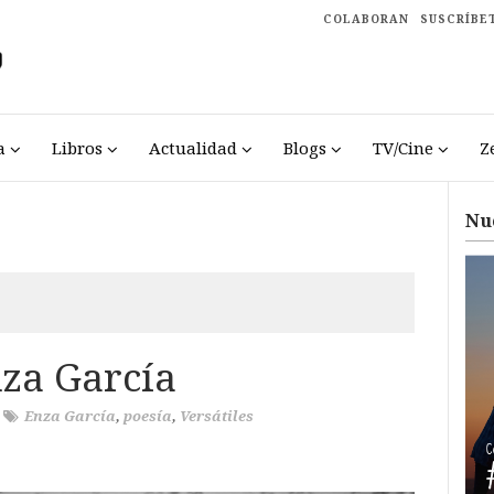
COLABORAN
SUSCRÍBE
a
Libros
Actualidad
Blogs
TV/Cine
Z
Nu
za García
/
Enza García
,
poesía
,
Versátiles