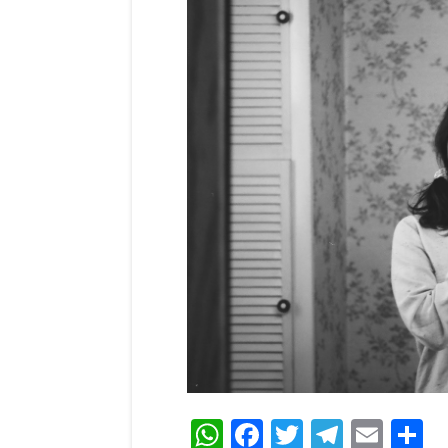
WhatsApp
Facebook
Twitter
Teleg
Ema
C