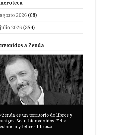
meroteca
agosto 2026
(68)
julio 2026
(354)
envenidos a Zenda
«Zenda es un territorio de libros y
amigos. Sean bienvenidos. Feliz
estancia y felices libros.»