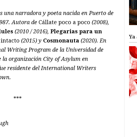
s una narradora y poeta nacida en Puerto de
1987. Autora de
Cállate poco a poco
(2008),
dules
(2010 / 2016),
Plegarias para un
Ya 
 intacto
(
2015) y
Cosmonauta
(2020). En
onal Writing Program de la Universidad de
e la organización City of Asylum en
ue residente del International Writers
rown.
***
ough