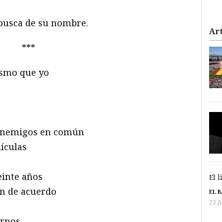
 busca de su nombre.
Art
***
ismo que yo
o enemigos en común
ículas
einte años
El 
an de acuerdo
EL 
23 J
arnos