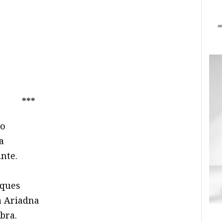
***
to
a
nte.
sques
a Ariadna
bra.