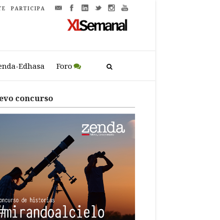
TE
PARTICIPA
enda-Edhasa
Foro
evo concurso