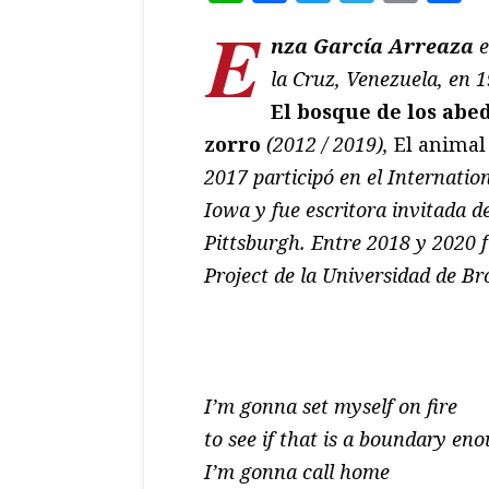
E
nza García Arreaza
e
la Cruz, Venezuela, en 
El bosque de los abe
zorro
(2012 / 2019),
El animal
2017 participó en el Internati
Iowa y fue escritora invitada d
Pittsburgh. Entre 2018 y 2020 f
Project de la Universidad de B
I’m gonna set myself on fire
to see if that is a boundary en
I’m gonna call home