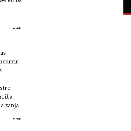
.
***
las
ncurrir
s
stro
rriba
a zanja.
***