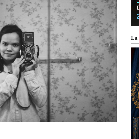
La 
ram
il
ompartir