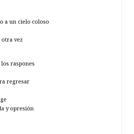
o a un cielo coloso
 otra vez
 los raspones
ra regresar
ige
da y opresión