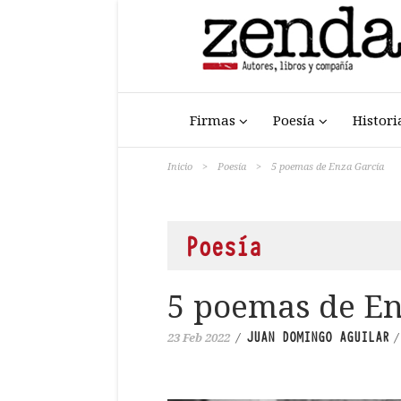
Firmas
Poesía
Histori
Inicio
>
Poesía
>
5 poemas de Enza García
Poesía
5 poemas de En
JUAN DOMINGO AGUILAR
23 Feb 2022
/