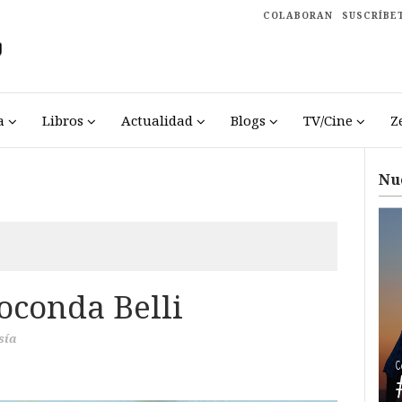
COLABORAN
SUSCRÍBE
a
Libros
Actualidad
Blogs
TV/Cine
Z
Nu
oconda Belli
sía