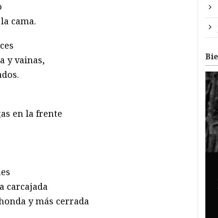
o
 la cama.
ices
Bi
a y vainas,
ados.
s en la frente
nes
a carcajada
s honda y más cerrada