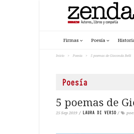
Firmas
Poesía
Histori
Inicio
>
Poesía
>
5 poemas de Gioconda Belli
Poesía
5 poemas de Gi
LAURA DI VERSO
25 Sep 2019
/
/
poe