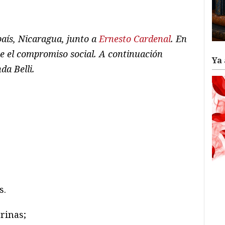
ram
il
ompartir
país, Nicaragua, junto a
Ernesto Cardenal
. En
te el compromiso social. A continuación
Ya 
a Belli.
s.
rinas;