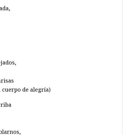
ada,
jados,
nrisas
 cuerpo de alegría)
rriba
blarnos,