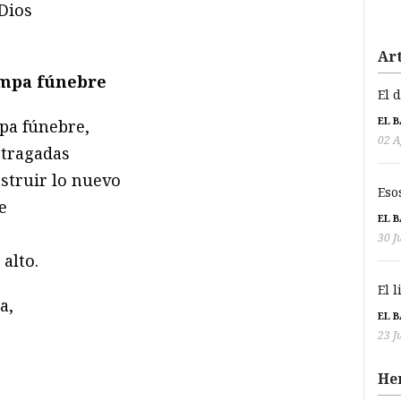
Dios
Art
ompa fúnebre
El 
EL 
pa fúnebre,
02 A
 tragadas
struir lo nuevo
Eso
e
EL 
30 J
alto.
El 
a,
EL 
23 J
He