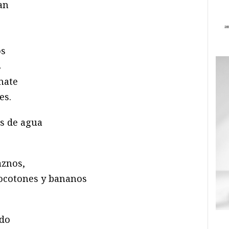
an
os
s
nate
es.
s de agua
aznos,
ocotones y bananos
ido