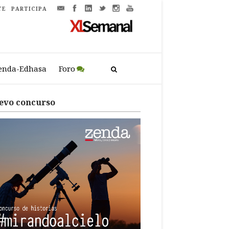
TE
PARTICIPA
enda-Edhasa
Foro
evo concurso