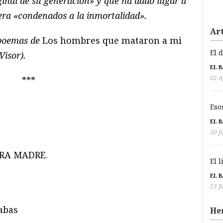
ginal de su generación» y que ha dado lugar a
ra «condenados a la inmortalidad».
Art
poemas de
Los hombres que mataron a mi
El 
Visor).
EL 
02 A
***
Eso
EL 
30 J
TRA MADRE.
El 
EL 
23 J
abas
He