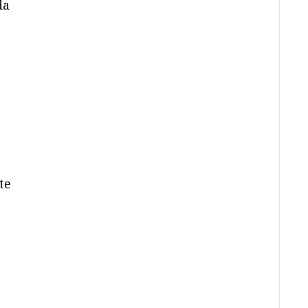
da
te