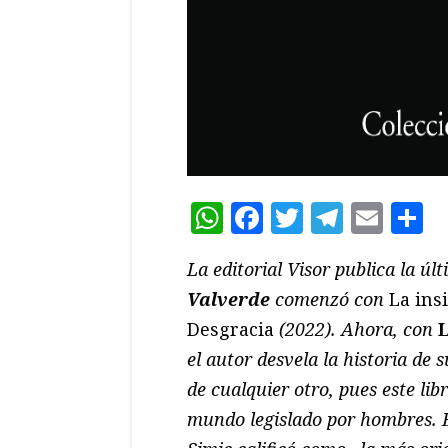
WhatsApp
Facebook
Twitter
Teleg
Ema
C
La editorial Visor publica la úl
Valverde
comenzó con
La ins
Desgracia
(2022). Ahora, con
el autor desvela la historia de 
de cualquier otro, pues este li
mundo legislado por hombres. 