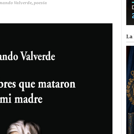
rnando Valverde
,
poesía
La 