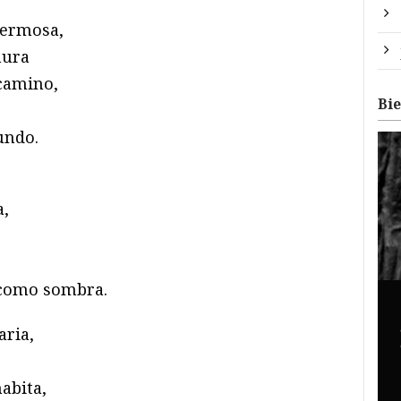
hermosa,
nura
 camino,
Bi
undo.
a,
 como sombra.
aria,
abita,