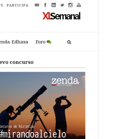
TE
PARTICIPA
enda-Edhasa
Foro
evo concurso