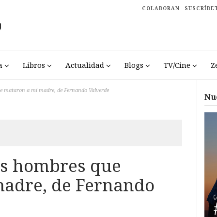
COLABORAN
SUSCRÍBE
a
Libros
Actualidad
Blogs
TV/Cine
Z
e mataron a mi madre, de Fernando Valverde
Nu
os hombres que
madre, de Fernando