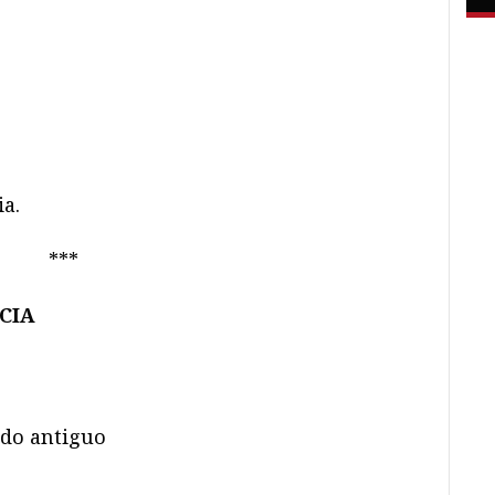
ia.
***
CIA
edo antiguo