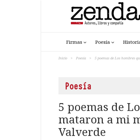
Firmas
Poesía
Histori
Inicio
>
Poesía
>
5 poemas de Los hombres qu
Poesía
5 poemas de L
mataron a mi 
Valverde