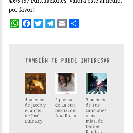
4.6/5
(57 Puntuaciones. Valora este artículo,
por favor)
WhatsApp
Facebook
Twitter
Telegram
Email
Compartir
TAMBIÉN TE PUEDE INTERESAR
4 poemas
5 poemas
5 poemas
de Jacob y
de La otra
de Tus
el ángel,
bestia, de
canciones
de José
Ana Rujas
y las
Luis Rey
mías, de
Daniel
Ramírez