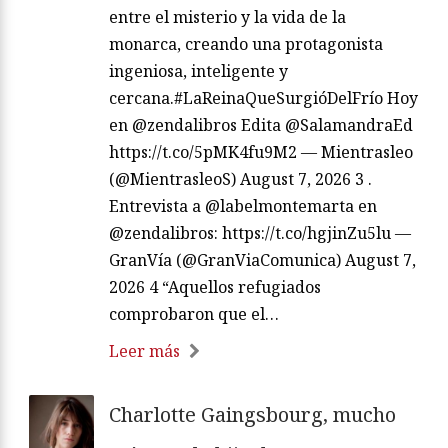
entre el misterio y la vida de la
monarca, creando una protagonista
ingeniosa, inteligente y
cercana.#LaReinaQueSurgióDelFrío Hoy
en @zendalibros Edita @SalamandraEd
https://t.co/5pMK4fu9M2 — Mientrasleo
(@MientrasleoS) August 7, 2026 3 .
Entrevista a @labelmontemarta en
@zendalibros: https://t.co/hgjinZu5lu —
GranVía (@GranViaComunica) August 7,
2026 4 “Aquellos refugiados
comprobaron que el…
Leer más
Charlotte Gaingsbourg, mucho