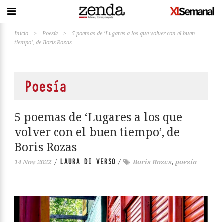
Inicio
>
Poesía
>
5 poemas de ‘Lugares a los que volver con el buen
tiempo’, de Boris Rozas
Poesía
5 poemas de ‘Lugares a los que
volver con el buen tiempo’, de
Boris Rozas
LAURA DI VERSO
14 Nov 2022
/
/
Boris Rozas
,
poesía