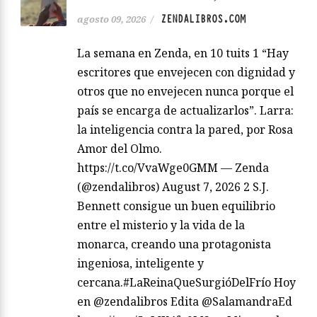
ZENDALIBROS.COM
agosto 09, 2026
/
La semana en Zenda, en 10 tuits 1 “Hay
escritores que envejecen con dignidad y
otros que no envejecen nunca porque el
país se encarga de actualizarlos”. Larra:
la inteligencia contra la pared, por Rosa
Amor del Olmo.
https://t.co/VvaWge0GMM — Zenda
(@zendalibros) August 7, 2026 2 S.J.
Bennett consigue un buen equilibrio
entre el misterio y la vida de la
monarca, creando una protagonista
ingeniosa, inteligente y
cercana.#LaReinaQueSurgióDelFrío Hoy
en @zendalibros Edita @SalamandraEd