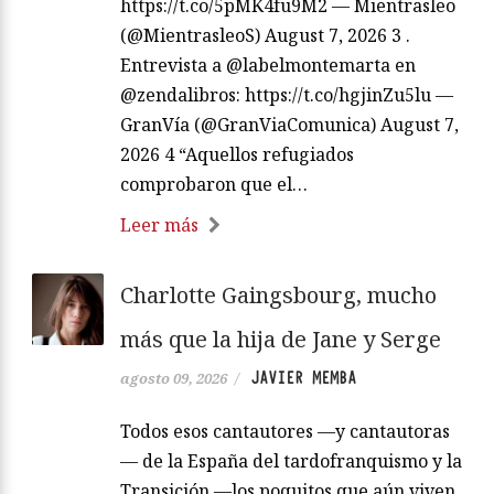
https://t.co/5pMK4fu9M2 — Mientrasleo
(@MientrasleoS) August 7, 2026 3 .
Entrevista a @labelmontemarta en
@zendalibros: https://t.co/hgjinZu5lu —
GranVía (@GranViaComunica) August 7,
2026 4 “Aquellos refugiados
comprobaron que el…
Leer más
Charlotte Gaingsbourg, mucho
más que la hija de Jane y Serge
JAVIER MEMBA
agosto 09, 2026
/
Todos esos cantautores —y cantautoras
— de la España del tardofranquismo y la
Transición —los poquitos que aún viven,